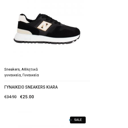
Sneakers
,
Αθλητικά
γυναικεία
,
Γυναικεία
ΓΥΝΑΙΚΕΊΟ SNEAKERS KIARA
Original
Η
€
34.90
€
25.00
price
τρέχουσα
was:
τιμή
SALE
€34.90.
είναι: