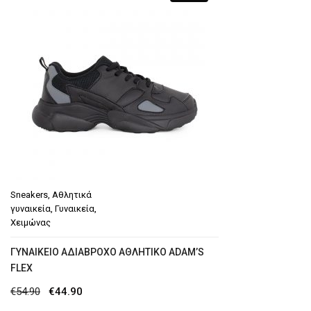
€37.90.
Sneakers
,
Αθλητικά
γυναικεία
,
Γυναικεία
,
Χειμώνας
ΓΥΝΑΙΚΕΊΟ ΑΔΙΆΒΡΟΧΟ ΑΘΛΗΤΙΚΌ ADAM’S
FLEX
Original
Η
€
54.90
€
44.90