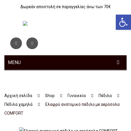
Δωρεάν αποστολή σε παραγγελίες άνω των 70€
Αν
MENU
ΓΥΝΑΙΚΕΊΑ
Sneakers
Αρχική σελίδα
Shop
Γυναικεία
Πέδιλα
Αθλητικά
Πέδιλα χαμηλά
Ελαφρύ ανατομικό πέδιλο με αερόσολα
Ανατομικά
COMFORT
Μοκασίνια – Μπαλαρίνες