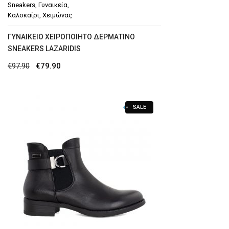
Sneakers
,
Γυναικεία
,
Καλοκαίρι
,
Χειμώνας
ΓΥΝΑΙΚΕΊΟ ΧΕΙΡΟΠΟΊΗΤΟ ΔΕΡΜΆΤΙΝΟ
SNEAKERS LAZARIDIS
Original
Η
€
97.90
€
79.90
price
τρέχουσα
was:
τιμή
SALE
€97.90.
είναι:
€79.90.