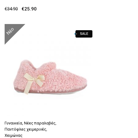
Original
Η
€
34.90
€
25.90
price
τρέχουσα
was:
τιμή
Νέο
SALE
€34.90.
είναι:
€25.90.
Γυναικεία
,
Νέες παραλαβές
,
Παντόφλες χειμερινές
,
Χειμώνας