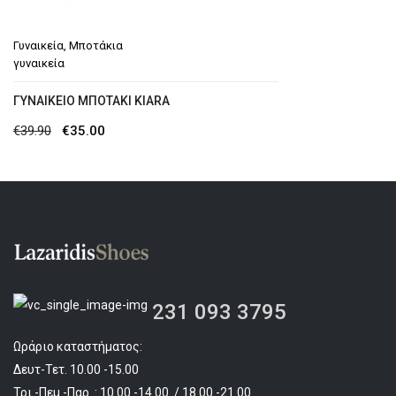
Γυναικεία
,
Μποτάκια
γυναικεία
ΓΥΝΑΙΚΕΊΟ ΜΠΟΤΆΚΙ ΚΙΑRA
Original
Η
€
39.90
€
35.00
price
τρέχουσα
was:
τιμή
€39.90.
είναι:
€35.00.
231 093 3795
Ωράριο καταστήματος:
Δευτ-Τετ. 10.00 -15.00
Τρι.-Πεμ.-Παρ. : 10.00 -14.00 / 18.00 -21.00