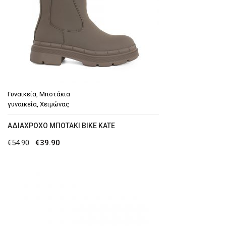
Γυναικεία
,
Μποτάκια
γυναικεία
,
Χειμώνας
ΑΔΙΆΧΡΟΧΟ ΜΠΟΤΆΚΙ BIKE KATE
Original
Η
€
54.90
€
39.90
price
τρέχουσα
was:
τιμή
€54.90.
είναι:
€39.90.