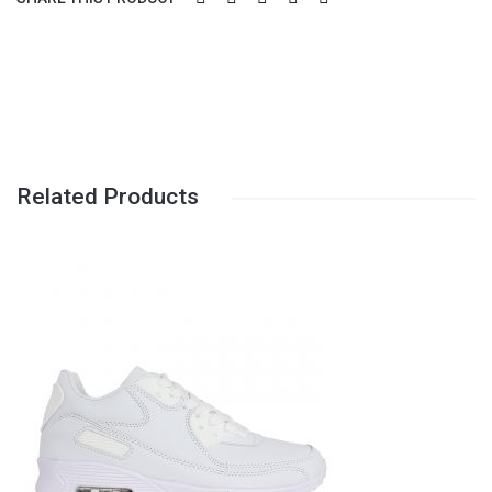
Παντόφλες χειμερινές
Casual
Δετά/Oxfords/Σκαρπίνια
Γαλότσες Θερμομπότες
Μοκασίνια
Related Products
Πέδιλα-παπουτσοπέδιλα
Παντόφλες καλοκαιρινές
Μεγαλα Νούμερα
Εργασίας
ΠΑΙΔΙΚΆ
Αγόρι
Αθλητικά