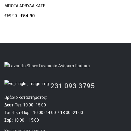
MΠΌΤΑ ΑΡΒΎΛΑ ΚΑΤΕ
Original
Η
€
59.90
€
54.90
price
τρέχουσα
was:
τιμή
€59.90.
είναι:
€54.90.
231 093 3795
Ωράριο καταστήματος:
Δευτ-Τετ. 10.00 -15.00
Τρι.-Πεμ.-Παρ. : 10.00 -14.00 / 18.00 -21.00
Σαβ.: 10.00 – 15.00
Βρείτε μας στο χάρτη