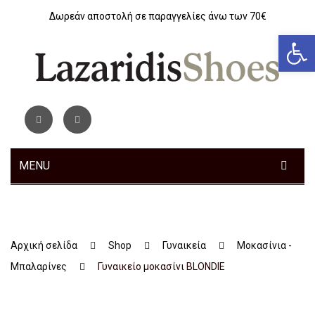
Δωρεάν αποστολή σε παραγγελίες άνω των 70€
Αν
MENU
ΓΥΝΑΙΚΕΊΑ
ΑΝΔΡΙΚΆ
Sneakers
Αρχική σελίδα
Shop
Γυναικεία
Μοκασίνια -
ΠΑΙΔΙΚΆ
Αθλητικά
Sneakers
Μπαλαρίνες
Γυναικείο μοκασίνι BLONDIE
ΤΣΆΝΤΕΣ
Ανατομικά
Αθλητικά
Αγόρι
ΖΏΝΕΣ
Μοκασίνια – Μπαλαρίνες
Μποτάκια
Κοριτσι
Αθλητικά