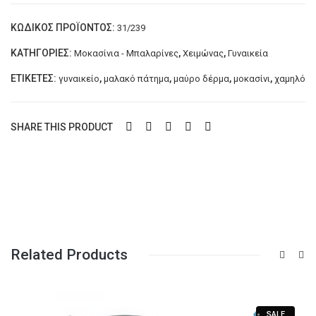
ποσότητα
ΚΩΔΙΚΌΣ ΠΡΟΪΌΝΤΟΣ:
31/239
ΚΑΤΗΓΟΡΊΕΣ:
,
,
Μοκασίνια - Μπαλαρίνες
Χειμώνας
Γυναικεία
ΕΤΙΚΈΤΕΣ:
,
,
,
,
γυναικείο
μαλακό πάτημα
μαύρο δέρμα
μοκασίνι
χαμηλό
SHARE THIS PRODUCT
Related Products
SALE