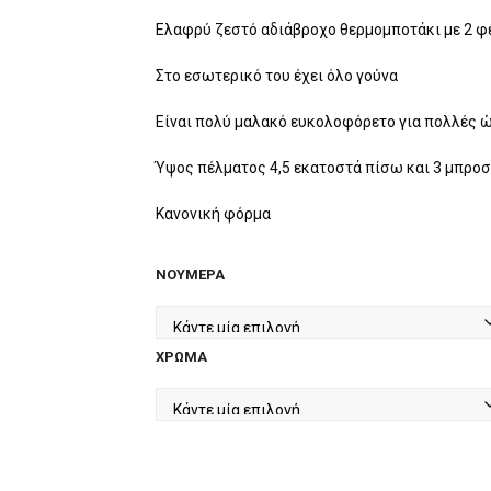
price
τρέχουσα
was:
τιμή
Ελαφρύ ζεστό αδιάβροχο θερμομποτάκι με 2 
€54.90.
είναι:
Στο εσωτερικό του έχει όλο γούνα
€39.90.
Είναι πολύ μαλακό ευκολοφόρετο για πολλές 
Ύψος πέλματος 4,5 εκατοστά πίσω και 3 μπρο
Κανονική φόρμα
ΝΟΎΜΕΡΑ
ΧΡΏΜΑ