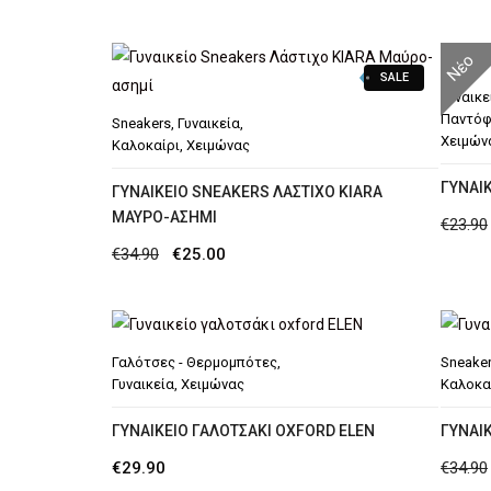
price
τρέχουσα
was:
τιμή
Νέο
SALE
€44.90.
είναι:
Γυναικε
€29.90.
Παντόφ
Sneakers
,
Γυναικεία
,
Χειμών
Καλοκαίρι
,
Χειμώνας
ΓΥΝΑΙ
ΓΥΝΑΙΚΕΊΟ SNEAKERS ΛΆΣΤΙΧΟ ΚIARA
ΜΑΎΡΟ-ΑΣΗΜΊ
€
23.90
Original
Η
€
34.90
€
25.00
price
τρέχουσα
was:
τιμή
€34.90.
είναι:
Γαλότσες - Θερμομπότες
,
Sneake
€25.00.
Γυναικεία
,
Χειμώνας
Καλοκα
ΓΥΝΑΙΚΕΊΟ ΓΑΛΟΤΣΆΚΙ OXFORD ELEN
ΓΥΝΑΙ
€
29.90
€
34.90