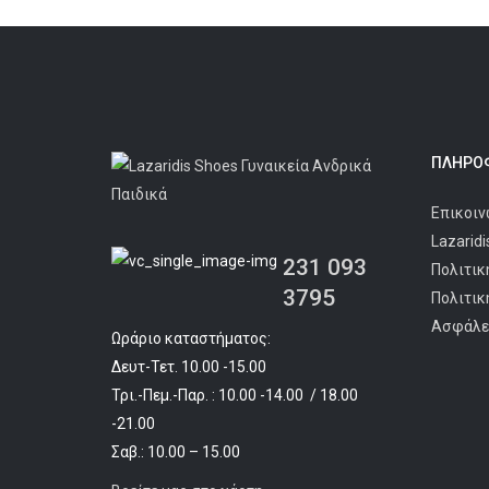
was:
τιμή
€34.90.
είναι:
€25.90.
ΠΛΗΡΟΦ
Επικοιν
Lazarid
231 093
Πολιτικ
3795
Πολιτικ
Ασφάλε
Ωράριο καταστήματος:
Δευτ-Τετ. 10.00 -15.00
Τρι.-Πεμ.-Παρ. : 10.00 -14.00 / 18.00
-21.00
Σαβ.: 10.00 – 15.00