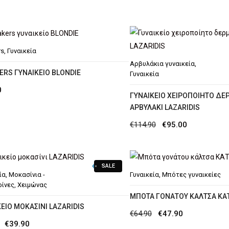
rs
,
Γυναικεία
Αρβυλάκια γυναικεία
,
ERS ΓΥΝΑΙΚΕΊΟ BLONDIE
Γυναικεία
0
ΓΥΝΑΙΚΕΊΟ ΧΕΙΡΟΠΟΊΗΤΟ ΔΕ
ΑΡΒΥΛΆΚΙ LAZARIDIS
Original
Η
€
114.90
€
95.00
price
τρέχουσα
was:
τιμή
SALE
€114.90.
είναι:
ία
,
Μοκασίνια -
Γυναικεία
,
Μπότες γυναικείες
€95.00.
ίνες
,
Χειμώνας
ΜΠΌΤΑ ΓΟΝΆΤΟΥ ΚΆΛΤΣΑ ΚΑ
ΕΊΟ ΜΟΚΑΣΊΝΙ LAZARIDIS
Original
Η
€
64.90
€
47.90
Original
Η
€
39.90
price
τρέχουσα