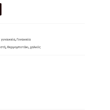
LOP
EZ
,
 γυναικεία
Γυναικεία
,
,
εστή
θερμομποτάκι
χαλκός