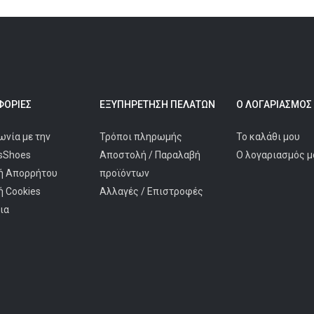
ΟΡΊΕΣ
ΕΞΥΠΗΡΈΤΗΣΗ ΠΕΛΑΤΩΝ
Ο ΛΟΓΑΡΙΑΣΜΌΣ
ωνία με την
Τρόποι πληρωμής
Το καλάθι μου
isShoes
Αποστολή / Παραλαβή
Ο λογαριασμός μ
ή Απορρήτου
προϊόντων
ή Cookies
Αλλαγές / Επιστροφές
ια