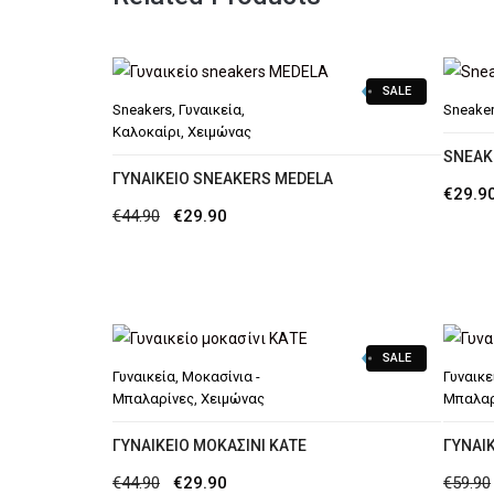
SALE
Sneakers
,
Γυναικεία
,
Sneake
Καλοκαίρι
,
Χειμώνας
SNEAK
ΓΥΝΑΙΚΕΊΟ SNEAKERS MEDELA
€
29.9
Original
Η
€
44.90
€
29.90
price
τρέχουσα
was:
τιμή
€44.90.
είναι:
€29.90.
SALE
Γυναικεία
,
Μοκασίνια -
Γυναικε
Μπαλαρίνες
,
Χειμώνας
Μπαλαρ
ΓΥΝΑΙΚΕΊΟ ΜΟΚΑΣΊΝΙ ΚΑΤΕ
ΓΥΝΑΙΚ
Original
Η
€
44.90
€
29.90
€
59.90