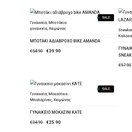
SALE
Γυναικεία
,
Μποτάκια
γυναικεία
,
Χειμώνας
Sneake
Καλοκα
ΜΠΟΤΆΚΙ ΑΔΙΆΒΡΟΧΟ BIKE AMANDA
ΓΥΝΑΙ
Original
Η
€
54.90
€
39.90
SNEAK
price
τρέχουσα
€
97.90
was:
τιμή
€54.90.
είναι:
€39.90.
SALE
Γυναικεία
,
Μοκασίνια -
Μπαλαρίνες
,
Χειμώνας
ΓΥΝΑΙΚΕΊΟ ΜΟΚΑΣΊΝΙ ΚΑΤΕ
Original
Η
€
34.90
€
25.90
price
τρέχουσα