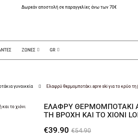
Δωρεάν αποστολή σε παραγγελίες άνω των 70€
ΆΝΤΕΣ
ΖΏΝΕΣ
GR
τάκια γυναικεία
Eλαφρύ θερμομποτάκι apre ski για το κρύο τη
EΛΑΦΡΎ ΘΕΡΜΟΜΠΟΤΆΚΙ AP
ΤΗ ΒΡΟΧΉ ΚΑΙ ΤΟ ΧΙΌΝΙ L
Original
Η
€
39.90
€
54.90