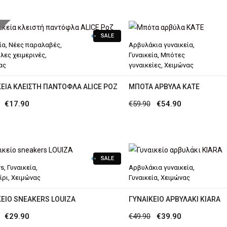
price
τρέχουσα
was:
τιμή
was:
τιμή
€64.90.
είναι:
SALE
€59.90.
είναι:
€47.90.
ία
,
Νέες παραλαβές
,
Αρβυλάκια γυναικεία
,
€39.90.
λες χειμερινές
,
Γυναικεία
,
Μπότες
ας
γυναικείες
,
Χειμώνας
ΚΕΊΑ ΚΛΕΙΣΤΉ ΠΑΝΤΌΦΛΑ ALICE ΡΟΖ
MΠΌΤΑ ΑΡΒΎΛΑ ΚΑΤΕ
Original
Η
Original
Η
€
17.90
€
59.90
€
54.90
price
τρέχουσα
price
τρέχουσα
was:
τιμή
was:
τιμή
€23.90.
είναι:
€59.90.
είναι:
SALE
€17.90.
€54.90.
rs
,
Γυναικεία
,
Αρβυλάκια γυναικεία
,
ίρι
,
Χειμώνας
Γυναικεία
,
Χειμώνας
ΚΕΊΟ SNEAKERS LOUIZA
ΓΥΝΑΙΚΕΊΟ ΑΡΒΥΛΆΚΙ KIARA
Original
Η
Original
Η
€
29.90
€
49.90
€
39.90