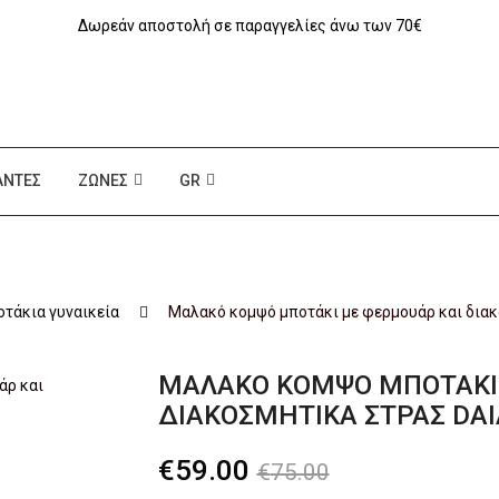
Δωρεάν αποστολή σε παραγγελίες άνω των 70€
ΆΝΤΕΣ
ΖΏΝΕΣ
GR
τάκια γυναικεία
Mαλακό κομψό μποτάκι με φερμουάρ και διακ
MΑΛΑΚΌ ΚΟΜΨΌ ΜΠΟΤΆΚΙ
ΔΙΑΚΟΣΜΗΤΙΚΆ ΣΤΡΑΣ DA
Original
Η
€
59.00
€
75.00