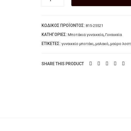
κομψό
μποτάκι
με
ΚΩΔΙΚΌΣ ΠΡΟΪΌΝΤΟΣ:
815-25521
φερμουάρ
και
ΚΑΤΗΓΟΡΊΕΣ:
,
Μποτάκια γυναικεία
Γυναικεία
διακοσμητικά
ΕΤΙΚΈΤΕΣ:
,
,
γυναικείο μποτάκι
μαλακό
μαύρο λοστ
στρας
Daiana
SHARE THIS PRODUCT
ποσότητα