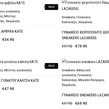
€29.90.
€39.90.
SALE
κια γυναικεία
,
ία
,
Μπότες
Sneakers
,
Γυναικεία
,
ίες
,
Χειμώνας
Καλοκαίρι
,
Χειμώνας
 ΑΡΒΎΛΑ ΚΑΤΕ
ΓΥΝΑΙΚΕΊΟ ΧΕΙΡΟΠΟΊΗΤΟ ΔΕ
SNEAKERS LAZARIDIS
Original
Η
€
54.90
Original
Η
€
97.90
€
79.90
price
τρέχουσα
price
τρέχουσα
was:
τιμή
was:
τιμή
€59.90.
είναι:
SALE
€97.90.
είναι:
€54.90.
ία
,
Μπότες γυναικείες
Sneakers
,
Αθλητικά
€79.90.
γυναικεία
,
Γυναικεία
,
Καλοκαίρι
,
Μεγάλα Νούμερα
,
 ΓΟΝΆΤΟΥ ΚΆΛΤΣΑ ΚΑΤΕ
Χειμώνας
Original
Η
€
47.90
ΓΥΝΑΙΚΕΊΟ SNEAKERS LAZARI
price
τρέχουσα
was:
τιμή
Original
Η
€
97.90
€
69.90