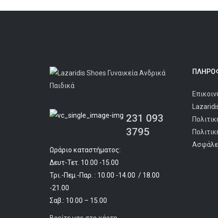
was:
τιμή
€114.90.
είναι:
€95.00.
ΠΛΗΡΟΦ
Επικοιν
Lazarid
231 093
Πολιτικ
3795
Πολιτικ
Ασφάλε
Ωράριο καταστήματος:
Δευτ-Τετ. 10.00 -15.00
Τρι.-Πεμ.-Παρ. : 10.00 -14.00 / 18.00
-21.00
Σαβ.: 10.00 – 15.00
Βρείτε μας στο χάρτη