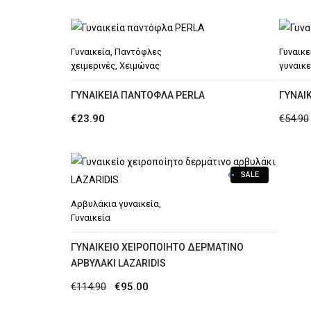
€34.90.
είναι:
€25.00.
Γυναικεία
,
Παντόφλες
Γυναικε
χειμερινές
,
Χειμώνας
γυναικε
ΓΥΝΑΙΚΕΊΑ ΠΑΝΤΌΦΛΑ PERLA
ΓΥΝΑΙΚ
€
23.90
€
54.90
SALE
Αρβυλάκια γυναικεία
,
Γυναικεία
ΓΥΝΑΙΚΕΊΟ ΧΕΙΡΟΠΟΊΗΤΟ ΔΕΡΜΆΤΙΝΟ
ΑΡΒΥΛΆΚΙ LAZARIDIS
Original
Η
€
114.90
€
95.00
price
τρέχουσα