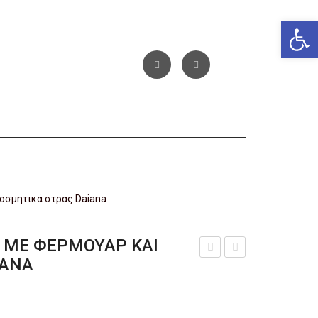
Αν
οσμητικά στρας Daiana
 ΜΕ ΦΕΡΜΟΥΆΡ ΚΑΙ
IANA
λαφ
υναι
ρύ
κεί
μπο
ο