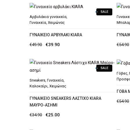
SALE
Αρβυλάκια γυναικεία
,
Γυναικε
Γυναικεία
,
Χειμώνας
Μπαλαρ
ΓΥΝΑΙΚΕΊΟ ΑΡΒΥΛΆΚΙ KIARA
ΓΥΝΑΙΚ
Original
Η
€
49.90
€
39.90
€
54.90
price
τρέχουσα
was:
τιμή
SALE
€49.90.
είναι:
Γόβες
,
€39.90.
Προσφ
Sneakers
,
Γυναικεία
,
Καλοκαίρι
,
Χειμώνας
ΓΌΒΑ 
ΓΥΝΑΙΚΕΊΟ SNEAKERS ΛΆΣΤΙΧΟ ΚIARA
€
54.90
ΜΑΎΡΟ-ΑΣΗΜΊ
Original
Η
€
34.90
€
25.00
price
τρέχουσα