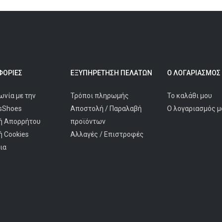
ΟΡΊΕΣ
ΕΞΥΠΗΡΈΤΗΣΗ ΠΕΛΑΤΩΝ
Ο ΛΟΓΑΡΙΑΣΜΌΣ
ωνία με την
Τρόποι πληρωμής
Το καλάθι μου
isShoes
Αποστολή / Παραλαβή
Ο λογαριασμός μ
ή Απορρήτου
προϊόντων
ή Cookies
Αλλαγές / Επιστροφές
ια