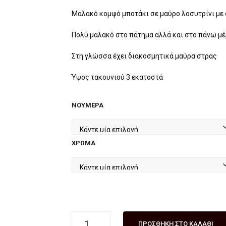
price
τρέχουσα
was:
τιμή
Μαλακό κομψό μποτάκι σε μαύρο λοσυτρίνι με 
€75.00.
είναι:
Πολύ μαλακό στο πάτημα αλλά και στο πάνω μ
€59.00.
Στη γλώσσα έχει διακοσμητικά μαύρα στρας
Ύψος τακουνιού 3 εκατοστά
ΝΟΎΜΕΡΑ
ΧΡΏΜΑ
Mαλακό
ΠΡΟΣΘΉΚΗ ΣΤΟ ΚΑΛΆΘΙ