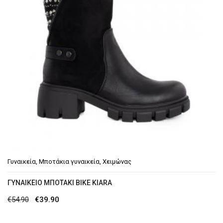
Γυναικεία
,
Μποτάκια γυναικεία
,
Χειμώνας
ΓΥΝΑΙΚΕΊΟ ΜΠΟΤΆΚΙ BIKE KIARA
Original
Η
€
54.90
€
39.90
price
τρέχουσα