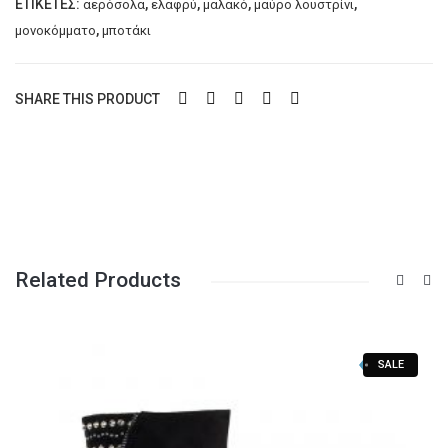
ΕΤΙΚΈΤΕΣ:
,
,
,
,
αερόσολα
ελαφρύ
μαλακό
μαύρο λουστρίνι
,
μονοκόμματο
μποτάκι
SHARE THIS PRODUCT
Related Products
SALE