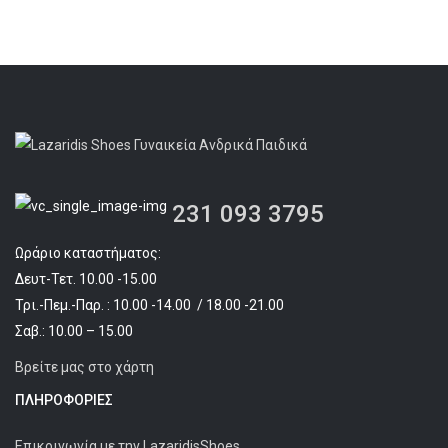
was:
τιμή
€54.90.
είναι:
€39.90.
231 093 3795
Ωράριο καταστήματος:
Δευτ-Τετ. 10.00 -15.00
Τρι.-Πεμ.-Παρ. : 10.00 -14.00 / 18.00 -21.00
Σαβ.: 10.00 – 15.00
Βρείτε μας στο χάρτη
ΠΛΗΡΟΦΟΡΊΕΣ
Επικοινωνία με την LazaridisShoes