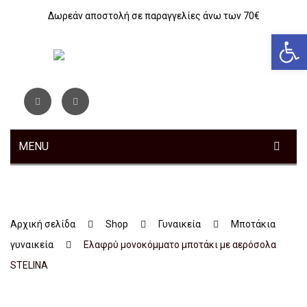
Δωρεάν αποστολή σε παραγγελίες άνω των 70€
Αν
MENU
ΓΥΝΑΙΚΕΊΑ
ΑΝΔΡΙΚΆ
Sneakers
Αρχική σελίδα
Shop
Γυναικεία
Μποτάκια
ΠΑΙΔΙΚΆ
Αθλητικά
Sneakers
γυναικεία
Eλαφρύ μονοκόμματο μποτάκι με αερόσολα
ΤΣΆΝΤΕΣ
Ανατομικά
Αθλητικά
Αγόρι
STELINA
ΖΏΝΕΣ
Μοκασίνια – Μπαλαρίνες
Μποτάκια
Κοριτσι
Αθλητικά