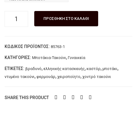
Γυναικείο
ΠΡΟΣΘΉΚΗ ΣΤΟ ΚΑΛΆΘΙ
χειροποίητο
βραδυνό
μποτάκι
ΚΩΔΙΚΌΣ ΠΡΟΪΌΝΤΟΣ:
85763-1
LAZARIDIS
Κόκκινο
ΚΑΤΗΓΟΡΊΕΣ:
,
Μποτάκια-Τακούνι
Γυναικεία
ποσότητα
ΕΤΙΚΈΤΕΣ:
,
,
,
,
βραδυνό
ελληνικής κατασκευής
καστόρ
μποτάκι
,
,
,
ντυμένο τακούνι
φερμουάρ
χειροποίητο
χοντρό τακούνι
SHARE THIS PRODUCT