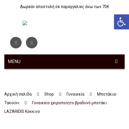
Δωρεάν αποστολή σε παραγγελίες άνω των 70€
Αν
MENU
ΓΥΝΑΙΚΕΊΑ
ΑΝΔΡΙΚΆ
Sneakers
Αρχική σελίδα
Shop
Γυναικεία
Μποτάκια-
ΠΑΙΔΙΚΆ
Αθλητικά
Sneakers
Τακούνι
Γυναικείο χειροποίητο βραδυνό μποτάκι
ΤΣΆΝΤΕΣ
Ανατομικά
Αθλητικά
Αγόρι
LAZARIDIS Κόκκινο
ΖΏΝΕΣ
Μοκασίνια – Μπαλαρίνες
Μποτάκια
Κοριτσι
Αθλητικά