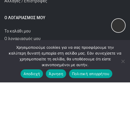
Αλλαγές / Επιστροφές
Ο ΛΟΓΑΡΙΑΣΜΌΣ ΜΟΥ
Το καλάθι μου
Ο λογαριασμός μου
Χρησιμοποιούμε cookies για να σας προσφέρουμε την
καλύτερη δυνατή εμπειρία στη σελίδα μας. Εάν συνεχίσετε να
ΕΠΙΚΟΙΝΩΝΊΑ
χρησιμοποιείτε τη σελίδα, θα υποθέσουμε ότι είστε
ικανοποιημένοι με αυτήν.
Ανατολικής Θράκης 92
Αποδοχή
Άρνηση
Πολιτική απορρήτου
T.
231 093 3795
544 53 Θεσσαλονίκη
sales@lazaridisshoes.com
Email: