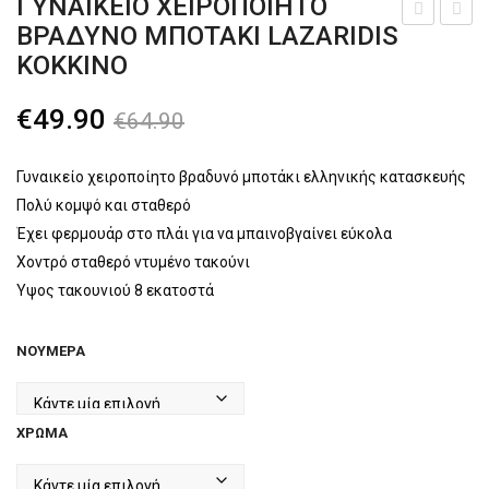
ΓΥΝΑΙΚΕΊΟ ΧΕΙΡΟΠΟΊΗΤΟ
Πλατφόρμες
ΒΡΑΔΥΝΌ ΜΠΟΤΆΚΙ LAZARIDIS
υναι
υναι
Παντόφλες καλοκαιρινές εξόδου
ΚΌΚΚΙΝΟ
κεί
κεί
Σαγιονάρες-Παντόφλες
α
ο
Original
Η
€
49.90
€
64.90
παν
sne
Γαλότσες – Θερμομπότες
price
τρέχουσα
τόφ
aker
was:
τιμή
Γυναικείο χειροποίητο βραδυνό μποτάκι ελληνικής κατασκευής
Τσάντες
λα
s
Πολύ κομψό και σταθερό
€64.90.
είναι:
CUB
KIA
Έχει φερμουάρ στο πλάι για να μπαινοβγαίνει εύκολα
€49.90.
ANI
RA
Χοντρό σταθερό ντυμένο τακούνι
TAS
Ύψος τακουνιού 8 εκατοστά
Mαύ
ρο
ΝΟΎΜΕΡΑ
ΧΡΏΜΑ